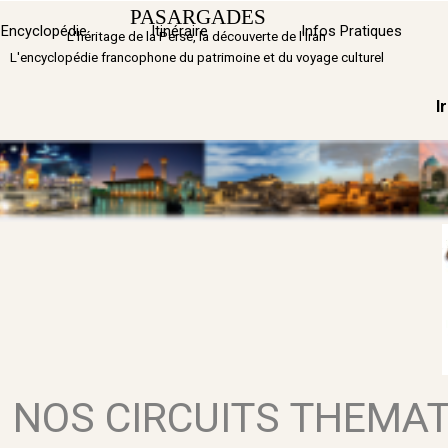
Aller au contenu
PASARGADES
Sauter 
Encyclopédie
Itinéraire
▼
Infos Pratiques
L'héritage de la Perse, la découverte de l'Iran
L'encyclopédie francophone du patrimoine et du voyage culturel
I
NOS CIRCUITS THEMA