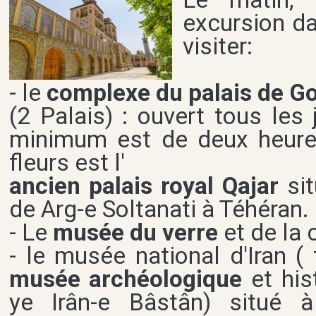
excursion da
visiter:
- le
complexe du palais de G
(2 Palais) : ouvert tous les
minimum est de deux heures
fleurs est l'
ancien palais royal Qajar
si
de Arg-e Soltanati à Téhéran.
- Le
musée du verre
et de la
- le musée national d'Iran ( 
musée archéologique
et hi
ye Irân-e Bâstân) situé