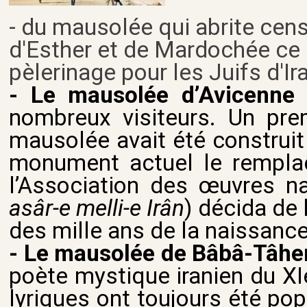
- du mausolée qui abrite ce
d'Esther et de Mardochée ce q
pèlerinage pour les Juifs d'Ir
- Le mausolée d’Avicenne 
nombreux visiteurs. Un pr
mausolée avait été construit 
monument actuel le rempla
l’Association des œuvres nat
asâr-e melli-e Irân
) décida de 
des mille ans de la naissance
- Le mausolée de Bâbâ-Tâhe
poète mystique iranien du XIe
lyriques ont toujours été po