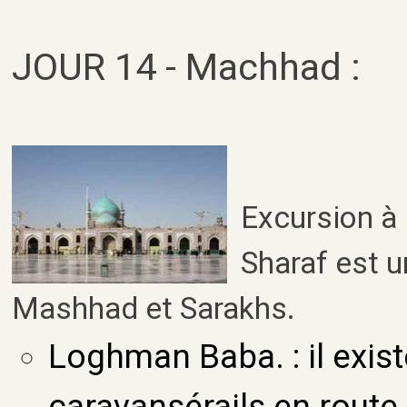
JOUR 14 - Machhad :
Excursion à 
Sharaf est u
Mashhad et Sarakhs.
Loghman Baba. : il exi
caravansérails en route 