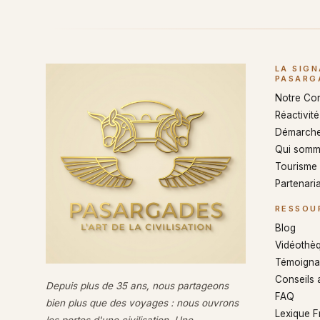
LA SIG
PASARG
Notre Co
Réactivité 
Démarche
Qui somm
Tourisme
Partenaria
RESSOU
Blog
Vidéothè
Témoigna
Conseils 
Depuis plus de 35 ans, nous partageons
FAQ
bien plus que des voyages : nous ouvrons
Lexique 
les portes d'une civilisation. Une