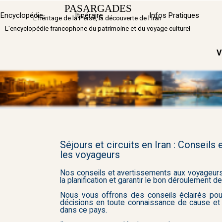
Aller au contenu
PASARGADES
Sauter 
Encyclopédie
Itinéraire
▼
Infos Pratiques
L'héritage de la Perse, la découverte de l'Iran
L'encyclopédie francophone du patrimoine et du voyage culturel
V
Séjours et circuits en Iran : Conseils
les voyageurs
Nos conseils et avertissements aux voyageurs
la planification et garantir le bon déroulement de
Nous vous offrons des conseils éclairés pou
décisions en toute connaissance de cause et 
dans ce pays.