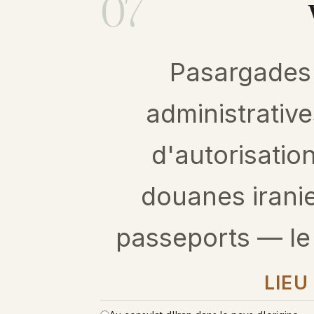
07
Pasargades 
administrativ
d'autorisation
douanes irani
passeports — le v
LIEU