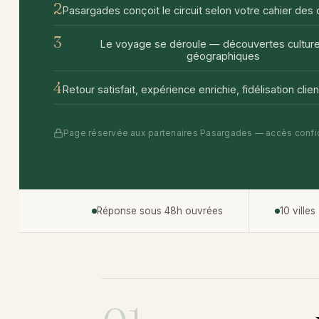
2
Pasargades conçoit le circuit selon votre cahier des
3
Le voyage se déroule — découvertes culture
géographiques
4
Retour satisfait, expérience enrichie, fidélisation clien
Page réservée aux partenaires Pasargades — accès confi
Réponse sous 48h ouvrées
10 villes