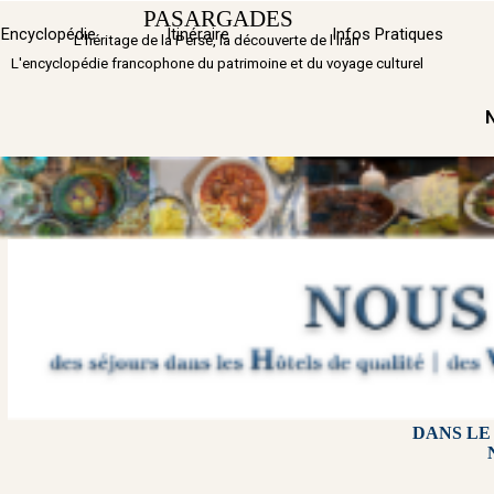
Aller au contenu
PASARGADES
Sauter 
Encyclopédie
Itinéraire
▼
Infos Pratiques
L'héritage de la Perse, la découverte de l'Iran
L'encyclopédie francophone du patrimoine et du voyage culturel
DANS LE