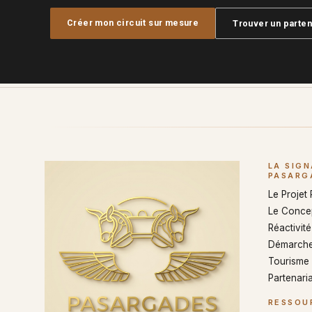
Créer mon circuit sur mesure
Trouver un parten
LA SIG
PASARG
Le Projet
Le Conce
Réactivité 
Démarche
Tourisme
Partenaria
RESSOU