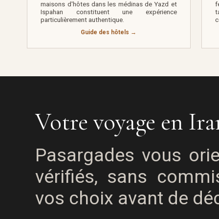
maisons d'hôtes dans les médinas de Yazd et
f
Ispahan constituent une expérience
t
particulièrement authentique.
c
Guide des hôtels →
Votre voyage en Ir
Pasargades vous orie
vérifiés, sans commi
vos choix avant de déc