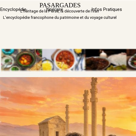
Aller au contenu
PASARGADES
Sauter 
Encyclopédie
Itinéraire
▼
Infos Pratiques
L'héritage de la Perse, la découverte de l'Iran
L'encyclopédie francophone du patrimoine et du voyage culturel