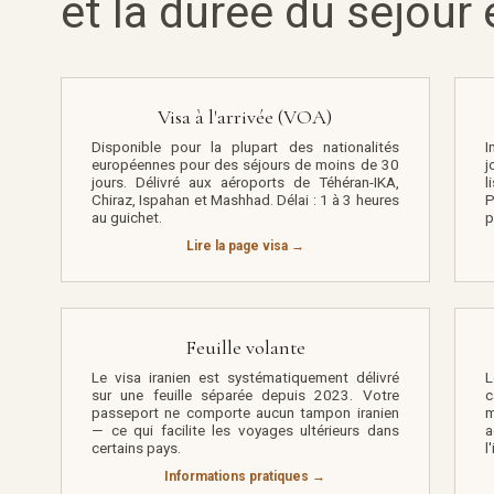
et la durée du séjour
Visa à l'arrivée (VOA)
Disponible pour la plupart des nationalités
I
européennes pour des séjours de moins de 30
j
jours. Délivré aux aéroports de Téhéran-IKA,
l
Chiraz, Ispahan et Mashhad. Délai : 1 à 3 heures
P
au guichet.
p
Lire la page visa →
Feuille volante
Le visa iranien est systématiquement délivré
L
sur une feuille séparée depuis 2023. Votre
c
passeport ne comporte aucun tampon iranien
— ce qui facilite les voyages ultérieurs dans
a
certains pays.
l
Informations pratiques →