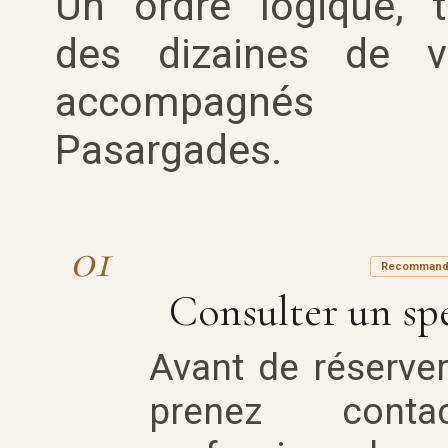
Un ordre logique, 
des dizaines de v
accompagné
Pasargades.
01
Recommandé 
Consulter un spéc
Avant de réserver
prenez cont