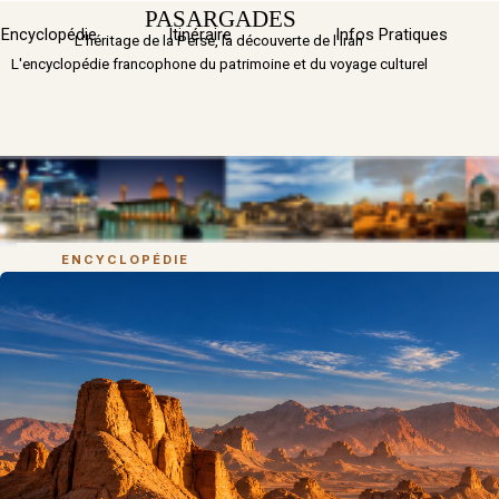
Aller au contenu
PASARGADES
Sauter 
Encyclopédie
Itinéraire
▼
Infos Pratiques
L'héritage de la Perse, la découverte de l'Iran
L'encyclopédie francophone du patrimoine et du voyage culturel
ENCYCLOPÉDIE