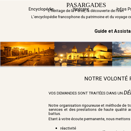
Aller au contenu
PASARGADES
Encyclopédie
Itinéraire
▼
Infos P
L'héritage de la Perse, la découverte de l'Iran
L'encyclopédie francophone du patrimoine et du voyage cu
Guide et Assist
NOTRE VOLONTÉ P
DÉ
VOS DEMANDES SONT TRAITÉES DANS UN
Notre organisation
rigoureuse
et méthode de tra
services et des prestations de haute qualité a
battus.
Etant à votre écoute permanente, nous mettons à
réactivité