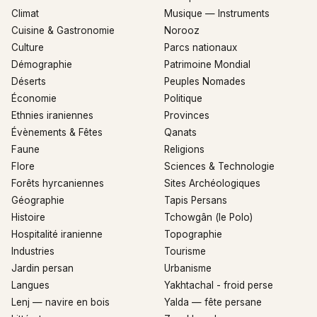
Climat
Musique — Instruments
Cuisine & Gastronomie
Norooz
Culture
Parcs nationaux
Démographie
Patrimoine Mondial
Déserts
Peuples Nomades
Économie
Politique
Ethnies iraniennes
Provinces
Évènements & Fêtes
Qanats
Faune
Religions
Flore
Sciences & Technologie
Forêts hyrcaniennes
Sites Archéologiques
Géographie
Tapis Persans
Histoire
Tchowgân (le Polo)
Hospitalité iranienne
Topographie
Industries
Tourisme
Jardin persan
Urbanisme
Langues
Yakhtachal - froid perse
Lenj — navire en bois
Yalda — fête persane