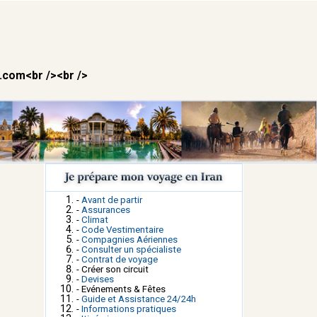
.com<br /><br />
-
Avant de partir
-
Assurances
-
Climat
-
Code Vestimentaire
-
Compagnies Aériennes
-
Consulter un spécialiste
s
-
Contrat de voyage
s
- Créer son circuit
-
Devises
- Evénements & Fêtes
-
Guide et Assistance 24/24h
-
Informations pratiques