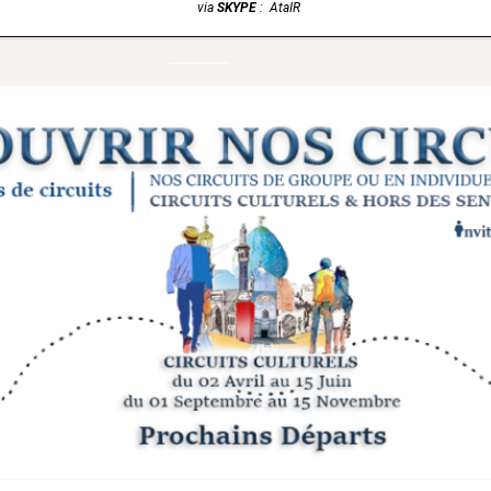
via
SKYPE
: AtaIR