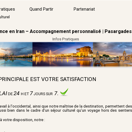
Sauter le menu
ratiques
Quand Partir
Partenariat
▼
lturel
ance en Iran – Accompagnement personnalisé | Pasargades
Infos Pratiques
RINCIPALE EST VOTRE SATISFACTION
LAI
24
7
7
.
DE
H
ET
JOURS SUR
vail à l'occidental, ainsi que notre maîtrise de la destination, permettent de
ussi bien dans le cadre d’un séjour culturel qu’un voyage hors des sentier
 votre disposition, notre :