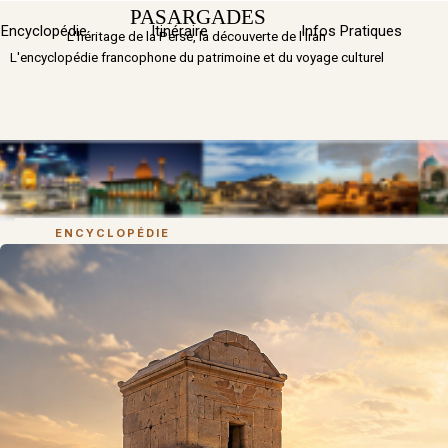
Aller au contenu
PASARGADES
Sauter 
Encyclopédie
Itinéraire
▼
Infos Pratiques
L'héritage de la Perse, la découverte de l'Iran
L'encyclopédie francophone du patrimoine et du voyage culturel
ENCYCLOPÉDIE