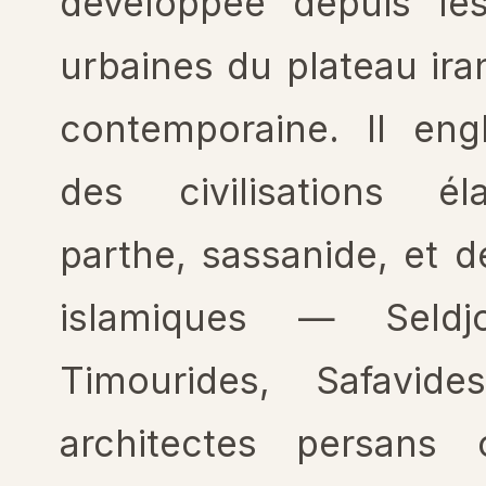
développée depuis les
urbaines du plateau ira
contemporaine. Il engl
des civilisations él
parthe, sassanide, et 
islamiques — Seldjou
Timourides, Safavid
architectes persans