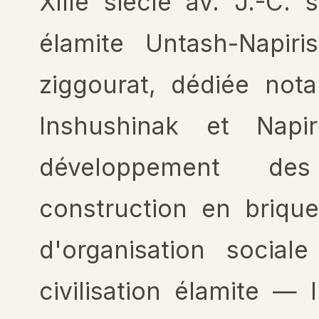
XIII
e
siècle av. J.-C. 
élamite Untash-Napir
ziggourat, dédiée not
Inshushinak et Napi
développement de
construction en briqu
d'organisation social
civilisation élamite —