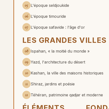
05
L'époque seldjoukide
06
L'époque timouride
07
L'époque safavide : l'âge d'or
LES GRANDES VILLES
08
Ispahan, « la moitié du monde »
09
Yazd, l'architecture du désert
10
Kashan, la ville des maisons historiques
11
Shiraz, jardins et poésie
12
Téhéran, patrimoine qadjar et moderne
ÉLÉMENTS FON