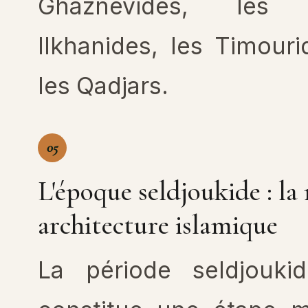
Ghaznévides, les S
Ilkhanides, les Timouri
les Qadjars.
05
L'époque seldjoukide : la
architecture islamique
La période seldjouki