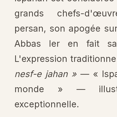
grands chefs-d'œuv
persan, son apogée su
Abbas I
er
en fait sa 
L'expression traditionn
nesf-e jahan »
— « Ispa
monde » — illust
exceptionnelle.