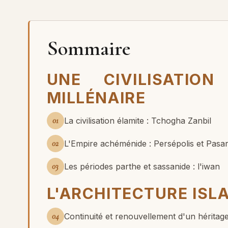
Sommaire
UNE CIVILISATION
MILLÉNAIRE
01
La civilisation élamite : Tchogha Zanbil
02
L'Empire achéménide : Persépolis et Pasa
03
Les périodes parthe et sassanide : l'iwan
L'ARCHITECTURE ISL
04
Continuité et renouvellement d'un héritag