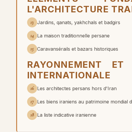
L'ARCHITECTURE TRA
13
Jardins, qanats, yakhchals et badgirs
14
La maison traditionnelle persane
15
Caravansérails et bazars historiques
RAYONNEMENT ET 
INTERNATIONALE
16
Les architectes persans hors d'Iran
17
Les biens iraniens au patrimoine mondial
18
La liste indicative iranienne