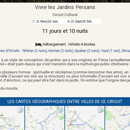
Vivre les Jardins Persans
Circuit Culturel
11 jours et 10 nuits
Hébergement : Hôtels 4 étoiles
es d'hôtels :
Téhéran (2 nuits),
Kerman (2 nuits),
Ispahan (2 nuits), Yazd
(1 nuit),
Shira
t à un style de conception de jardins qui a ses origines en Perse (actuellement
é » était pairi-daeza qui s'est transmis dans la mythologie judéo-chrétienne 
s plusieurs formes : spirituelle et récréative (comme rencontrer des amis), en 
rmelle (l'accent est mis sur la structure) ou plus informelle (l'accent est mi
 d'émotion, ce qui peut être fait dans le jardin. On estime que l'origine des j
s
du monde.
LES CARTES GÉOGRAPHIQUES ENTRE VILLES DE CE CIRCUIT