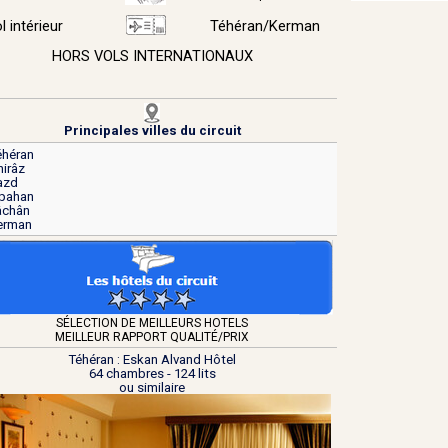
l intérieur
Téhéran/Kerman
HORS VOLS INTERNATIONAUX
Principales villes du circuit
éhéran
hirâz
Yazd
spahan
kâchân
Kerman
SÉLECTION
DE MEILLEURS HOTELS
MEILLEUR
RAPPORT
QUALITÉ
/PRIX
Téhéran : Eskan Alvand Hôtel
64 chambres - 124 lits
ou similaire