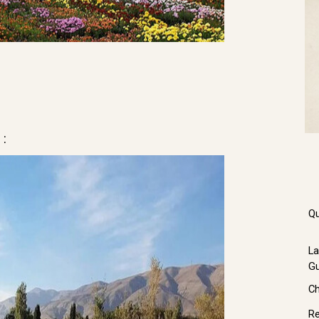
 :
Qu
La
Gu
Ch
Re