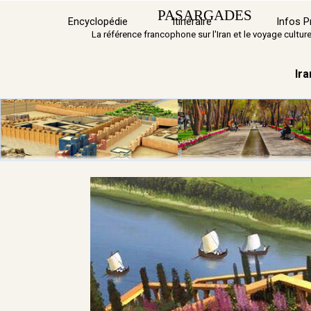
Aller au contenu
PASARGADES
Encyclopédie
Itinéraire
Infos P
La référence francophone sur l'Iran et le voyage culture
Ira