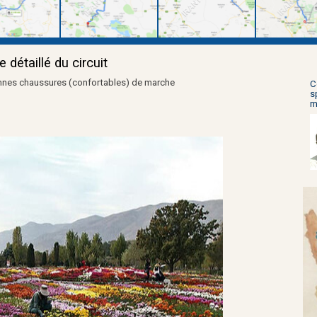
détaillé du circuit
onnes chaussures
(confortables)
de marche
C
s
m