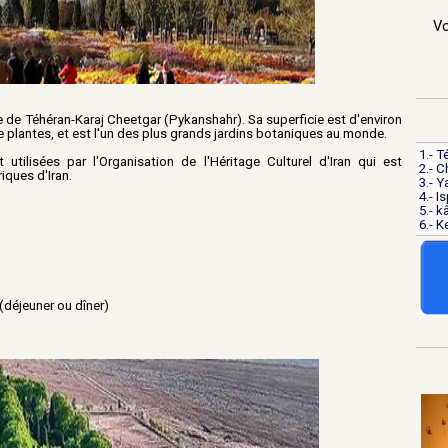
Vo
rie de Téhéran-Karaj Cheetgar (Pykanshahr). Sa superficie est d'environ
 plantes, et est l'un des plus grands jardins botaniques au monde.
1.- T
utilisées par l'Organisation de l'Héritage Culturel d'Iran qui est
2.- C
iques d'Iran.
3.- 
4.- I
5.- 
6.- 
(déjeuner ou dîner)