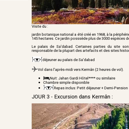
Visite du :
jardin botanique national a été créé en 1968, à la périphé
145 hectares. Ce jardin posssède plus de 3000 espèces de
Le palais de Sa'dabad. Certaines parties du site sont 
responsable de la plupart des artefacts et des sites histor
déjeuner au palais de Sa'dabad
Vo
l dans l'après-midi vers Kermân (2 heures de vol).
Nuit: Jahan Gardi Hôtel**** ou similaire
Chambre simple disponible
Repas inclus: Petit déjeuner + Demi-Pension 
JOUR 3 - Excursion dans Kermân :