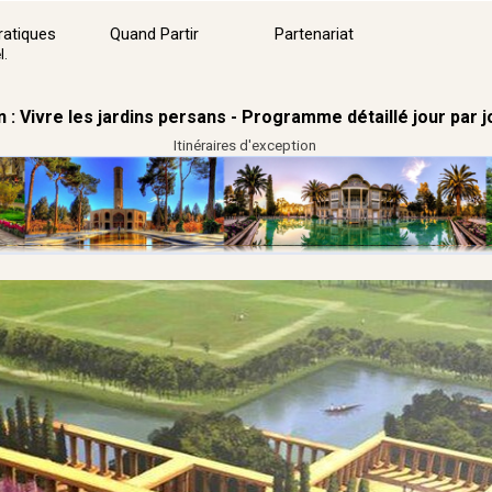
Sauter le menu
ratiques
Quand Partir
Partenariat
▼
l.
n : Vivre les jardins persans - Programme détaillé jour par j
Itinéraires d'exception