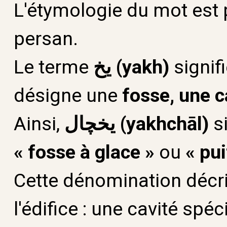
L'étymologie du mot est 
persan.
Le terme
یخ (yakh)
signif
désigne une
fosse, une c
Ainsi,
یخچال (yakhchāl)
si
« fosse à glace »
ou
« pui
Cette dénomination décrit
l'édifice : une cavité sp