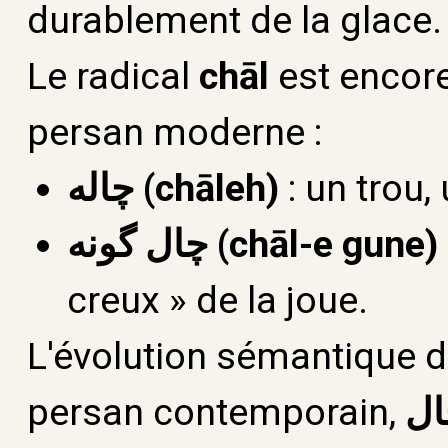
durablement de la glace.
Le radical
chāl
est encore
persan moderne :
چاله (chāleh)
: un trou,
چال گونه (chāl-e gune)
creux » de la joue.
L'évolution sémantique d
persan contemporain,
ال