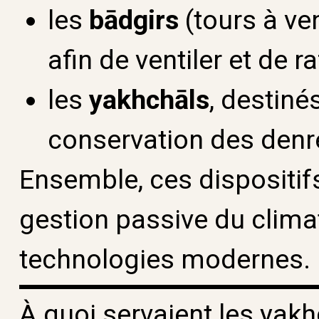
les
bādgirs
(tours à ve
afin de ventiler et de r
les
yakhchāls
, destiné
conservation des denr
Ensemble, ces dispositif
gestion passive du climat
technologies modernes.
À quoi servaient les yakh