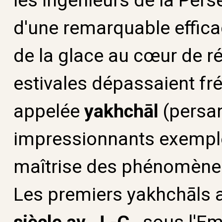
d'une remarquable efficac
de la glace au cœur de r
estivales dépassaient fr
appelée
yakhchāl
(persan
impressionnants exemples
maîtrise des phénomènes
Les premiers yakhchāls 
siècle av. J.-C.
, sous l'E