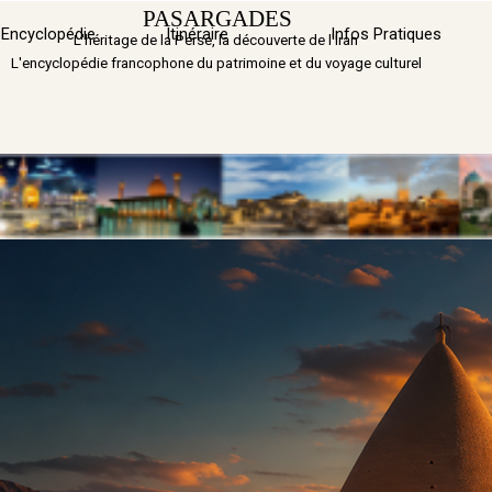
Aller au contenu
PASARGADES
Sauter 
Encyclopédie
Itinéraire
▼
Infos Pratiques
L'héritage de la Perse, la découverte de l'Iran
L'encyclopédie francophone du patrimoine et du voyage culturel