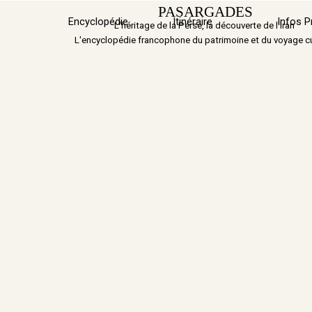
Aller au contenu
PASARGADES
Encyclopédie
Itinéraire
▼
Infos P
L'héritage de la Perse, la découverte de l'Iran
L'encyclopédie francophone du patrimoine et du voyage cu