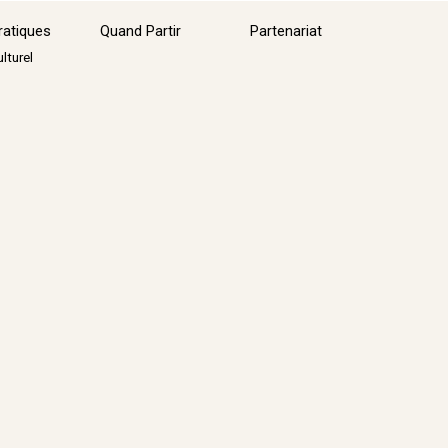
Sauter le menu
ratiques
Quand Partir
Partenariat
▼
lturel