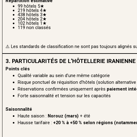
Répartition estimative
99 hôtels 5★
219 hôtels 4★
438 hôtels 3★
204 hôtels 2★
102 hôtels 1★
119 non classés
⚠️ Les standards de classification ne sont pas toujours alignés s
3. PARTICULARITÉS DE L’HÔTELLERIE IRANIENNE
Points clés
Qualité variable au sein d’une même catégorie
Risque ponctuel de réquisition d’hôtels (solution alternativ
Réservations confirmées uniquement après
paiement inté
Forte saisonnalité et tension sur les capacités
Saisonnalité
Haute saison :
Norouz (mars)
+ été
Hausse tarifaire :
+20 % à +50 % selon régions (notamme