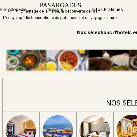
Aller au contenu
PASARGADES
Sauter 
Encyclopédie
Itinéraire
▼
Infos Pratiques
L'héritage de la Perse, la découverte de l'Iran
L'encyclopédie francophone du patrimoine et du voyage culturel
Nos sélections d'hôtels
NOS SÉL