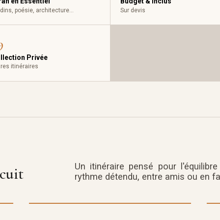
Iran en Essentiel
Budget & inclus
dins, poésie, architecture…
Sur devis
9
llection Privée
res itinéraires
Un itinéraire pensé pour l'équilibr
rcuit
rythme détendu, entre amis ou en fa