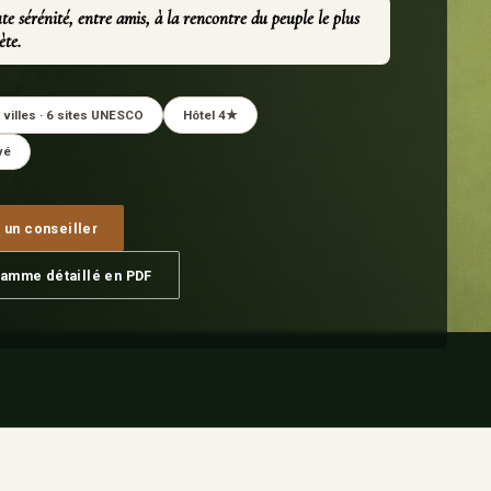
te sérénité, entre amis, à la rencontre du peuple le plus
ète.
 villes · 6 sites UNESCO
Hôtel 4★
vé
 un conseiller
amme détaillé en PDF