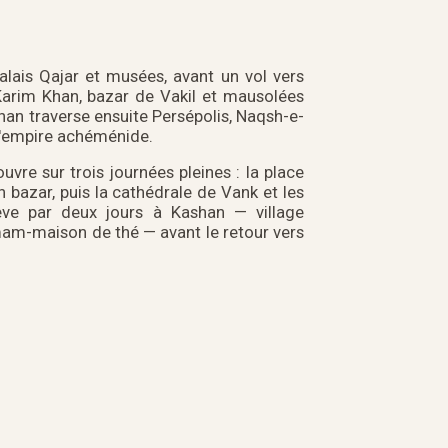
palais Qajar et musées, avant un vol vers
 Karim Khan, bazar de Vakil et mausolées
han traverse ensuite Persépolis, Naqsh-e-
l'empire achéménide.
re sur trois journées pleines : la place
bazar, puis la cathédrale de Vank et les
hève par deux jours à Kashan — village
mam-maison de thé — avant le retour vers