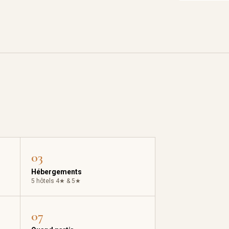
03
Hébergements
5 hôtels 4★ & 5★
07