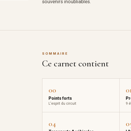
souvenirs inoubliables.
SOMMAIRE
Ce carnet contient
00
0
Points forts
Pr
L'esprit du circuit
9 é
04
0