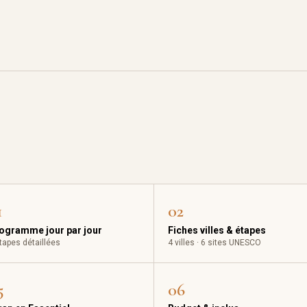
1
02
ogramme jour par jour
Fiches villes & étapes
tapes détaillées
4 villes · 6 sites UNESCO
5
06