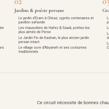
02
0
Jardins & poésie persane
Gra
Le jardin d'Eram à Chiraz, cyprès centenaires et
L
pavillon safavide
p
née
Les mausolées de Hafez & Saadi, poètes les
L
plus aimés de Perse
L
Le Jardin Fin de Kashan, le plus ancien jardin
d
persan intact
L
urs
Le village ocre d'Abyaneh et ses costumes
C
traditionnels
Ce circuit nécessite de bonnes cha