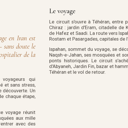
Le voyage
Le circuit s'ouvre à Téhéran, entre 
Chiraz : jardin d'Eram, citadelle de
de Hafez et Saadi. La route vers Ispa
ge en Iran est
Rostam et Pasargades, capitales de 
— sans doute le
Ispahan, sommet du voyage, se découv
ospitalier de la
Naqsh-e-Jahan, ses mosquées et son 
ponts historiques. Le circuit s'ac
d'Abyaneh, Jardin Fin, bazar et ham
Téhéran et le vol de retour.
 voyageurs qui
té et sans stress,
e découverte. Un
de chaque étape,
ce voyage réunit
squées aux mille
rentrer avec des