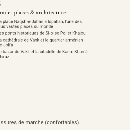
3
ndes places & architecture
a place Naqsh-e-Jahan à Ispahan, l'une des
lus vastes places du monde
es ponts historiques de Si-o-se Pol et Khajou
a cathédrale de Vank et le quartier arménien
e Jolfa
e bazar de Vakil et la citadelle de Karim Khan à
hiraz
ussures de marche (confortables).