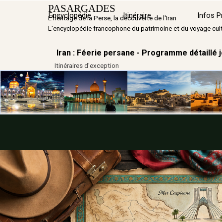
Aller au contenu
PASARGADES
Sauter le menu
Encyclopédie
Itinéraire
▼
Infos P
L'héritage de la Perse, la découverte de l'Iran
L'encyclopédie francophone du patrimoine et du voyage cult
Iran : Féerie persane - Programme détaillé j
Itinéraires d'exception