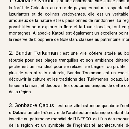
1. Aliabad-e Katoul
: est une charmante ville située dans
la forêt de Golestan, au cœur de paysages naturels spectacul
luxuriantes et de collines verdoyantes, elle est un véritabl
amoureux de la nature et les passionnés de randonnée. La ré
possibilités pour explorer la flore et la faune locales, tout en p
montagnes. Aliabad-e Katoul est également un excellent point
la réserve de biosphère de Golestan, classée au patrimoine mon
2. Bandar Torkaman
: est une ville côtière située au b
réputée pour ses plages tranquilles et son ambiance déten
pêche est un lieu idéal pour se relaxer, se baigner ou profite
plus de ses attraits naturels, Bandar Torkaman est un excell
découvrir la culture et les traditions des Turkmènes locaux. Le
tissés à la main, et découvrir les coutumes uniques de cette c
de la région.
3. Gonbad-e Qabus
: est une ville historique qui abrite l'
e Qabus
, un chef-d'œuvre de l'architecture islamique datant du
inscrite au patrimoine mondial de l'UNESCO, est l'un des monu
de la région et un symbole de l'ingéniosité architecturale 