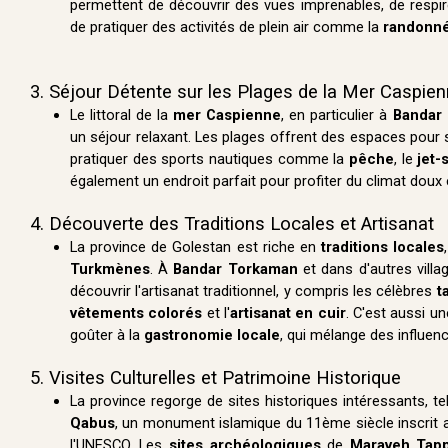
permettent de découvrir des vues imprenables, de respirer
de pratiquer des activités de plein air comme la
randonn
3. Séjour Détente sur les Plages de la Mer Caspie
Le littoral de la
mer Caspienne
, en particulier à
Bandar
un séjour relaxant. Les plages offrent des espaces pour 
pratiquer des sports nautiques comme la
pêche
, le
jet-
également un endroit parfait pour profiter du climat doux
4. Découverte des Traditions Locales et Artisanat
La province de Golestan est riche en
traditions locales
Turkmènes
. À
Bandar Torkaman
et dans d'autres villag
découvrir l'artisanat traditionnel, y compris les célèbres
t
vêtements colorés
et l'
artisanat en cuir
. C'est aussi u
goûter à la
gastronomie locale
, qui mélange des influen
5. Visites Culturelles et Patrimoine Historique
La province regorge de sites historiques intéressants, te
Qabus
, un monument islamique du 11ème siècle inscrit 
l'UNESCO. Les
sites archéologiques
de
Maraveh Tap