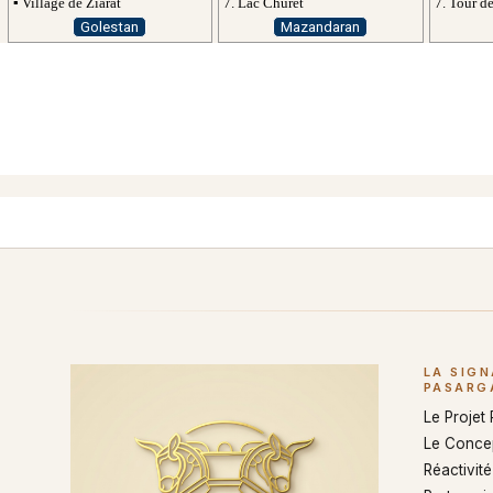
7. Tour d
▪ Village de Ziarat
7. Lac Churet
Golestan
Mazandaran
LA SIG
PASARG
Le Projet
Le Conce
Réactivité 