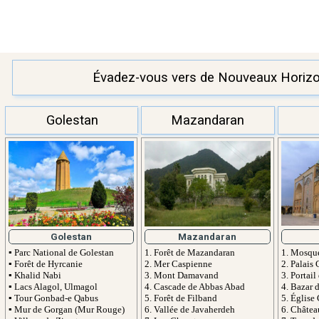
Évadez-vous vers de Nouveaux Horizons
Golestan
Mazandaran
Golestan
Mazandaran
1. Mosqu
▪ Parc National de Golestan
1. Forêt de Mazandaran
2. Palais
▪ Forêt de Hyrcanie
2. Mer Caspienne
3. Portail
▪ Khalid Nabi
3. Mont Damavand
4. Bazar 
▪ Lacs Alagol, Ulmagol
4. Cascade de Abbas Abad
5. Église
▪ Tour Gonbad-e Qabus
5. Forêt de Filband
6. Châtea
▪ Mur de Gorgan (Mur Rouge)
6. Vallée de Javaherdeh