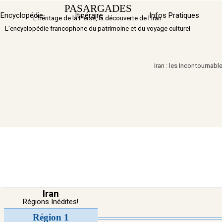
Aller au contenu
PASARGADES
Sauter 
Encyclopédie
Itinéraire
▼
Infos Pratiques
L'héritage de la Perse, la découverte de l'Iran
L'encyclopédie francophone du patrimoine et du voyage culturel
Iran : les Incontournab
Iran
Régions Inédites!
Région 1