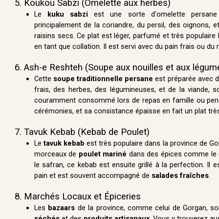
5. Koukou Sabzi (Omelette aux herbes)
Le
kuku sabzi
est une sorte d'omelette persan
principalement de la coriandre, du persil, des oignons, 
raisins secs. Ce plat est léger, parfumé et très populaire
en tant que collation. Il est servi avec du pain frais ou du r
6. Ash-e Reshteh (Soupe aux nouilles et aux légum
Cette
soupe traditionnelle persane
est préparée avec 
frais, des herbes, des légumineuses, et de la viande, so
couramment consommé lors de repas en famille ou pend
cérémonies, et sa consistance épaisse en fait un plat trè
7. Tavuk Kebab (Kebab de Poulet)
Le
tavuk kebab
est très populaire dans la province de Gol
morceaux de
poulet mariné
dans des épices comme le cur
le safran, ce kebab est ensuite grillé à la perfection. Il 
pain et est souvent accompagné de
salades fraîches
.
8. Marchés Locaux et Épiceries
Les
bazaars
de la province, comme celui de Gorgan, so
séchés
et des
produits artisanaux
. Vous y trouverez au