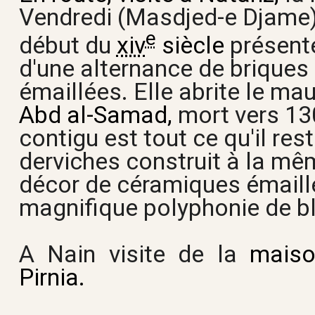
Vendredi (Masdjed-e Djame),
e
début du
xiv
siècle
présent
d'une alternance de briques
émaillées. Elle abrite le ma
Abd al-Samad,
mort vers 130
contigu est tout ce qu'il res
derviches construit à la m
décor de céramiques émaill
magnifique polyphonie de bl
A Nain visite de la
maison
Pirnia.