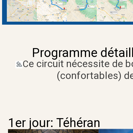
Programme détaill
e circuit nécessite de
C
(confortables)
d
1er jour: Téhéran