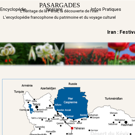
Aller au contenu
PASARGADES
Sauter 
Encyclopédie
Itinéraire
▼
Infos Pratiques
L'héritage de la Perse, la découverte de l'Iran
L'encyclopédie francophone du patrimoine et du voyage culturel
Iran : Festi