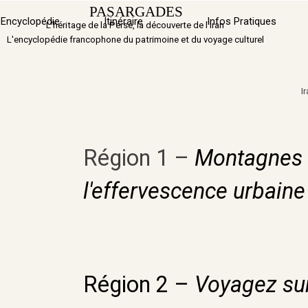
Aller au contenu
PASARGADES
Sauter 
Encyclopédie
Itinéraire
▼
Infos Pratiques
L'héritage de la Perse, la découverte de l'Iran
L'encyclopédie francophone du patrimoine et du voyage culturel
I
Région 1 –
Montagnes d
l'effervescence urbaine
Région 2 –
Voyagez sur