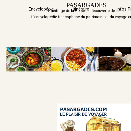
Aller au contenu
PASARGADES
Encyclopédie
Itinéraire
▼
Infos P
L'héritage de la Perse, la découverte de l'Iran
L'encyclopédie francophone du patrimoine et du voyage cu