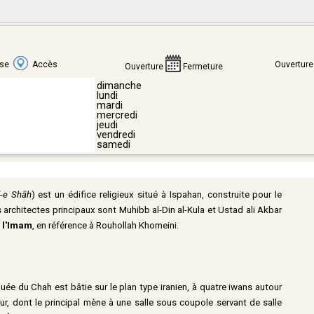
sse
Accès
Ouverture
Ouverture
Fermeture
dimanche
lundi
mardi
mercredi
jeudi
vendredi
samedi
-e Shāh
) est un édifice religieux situé à Ispahan, construite pour le
 architectes principaux sont Muhibb al-Din al-Kula et Ustad ali Akbar
 l'Imam
, en référence à Rouhollah Khomeini.
ée du Chah est bâtie sur le plan type iranien, à quatre iwans autour
ur, dont le principal mène à une salle sous coupole servant de salle