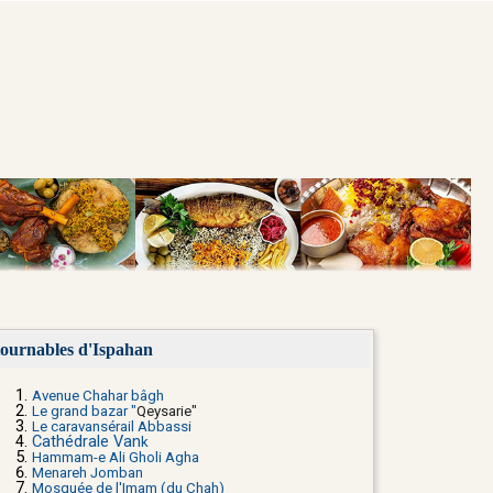
tournables d'Ispahan
Avenue Chahar bâgh
Le grand bazar "
Qeysarie
"
Le caravansérail Abbassi
Cathédrale Van
k
Hammam-e Ali Gholi Agha
Menareh Jomban
Mosquée de l'Imam (du Chah)