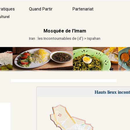
Sauter le menu
ratiques
Quand Partir
Partenariat
▼
lturel
Mosquée de l’Imam
Iran : les Incontournables de (d') > Ispahan
Hauts lieux incon