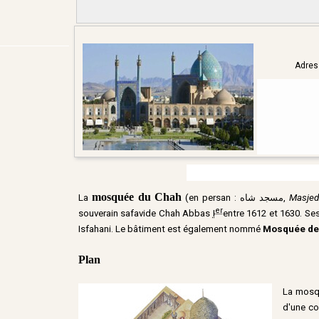
Adre
mosquée du Chah
La
(en persan : ﻣﺴﺠﺪ ﺷﺎﻩ,
Masjed
er
souverain safavide Chah Abbas
I
entre 1612 et 1630. Ses
Isfahani. Le bâtiment est également nommé
Mosquée de
Plan
La mosqu
d'une co