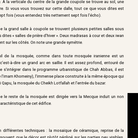
e. À la verticale du centre de la grande coupole se trouve au sol, une
ire. Si vous vous trouvez sur cette dalle, tout ce que vous dites est
ept fois (vous entendez très nettement sept fois l'écho).
e la grand salle à coupole se trouvent plusieurs petites salles sous
 dites « salles de prière d'hiver ». Deux madrasas à cour et deux iwan
ent sur les côtés. On note une grande symétrie.
ail de la mosquée, comme dans toute mosquée iranienne est un
 c’est-à-dire un grand arc en saillie. Il est assez profond, entouré de
de s'intégrer dans le programme urbanistique de Chah Abbas, il est
 l'imam Khomeiny), l'immense place construite à la même époque qui
li Qapu, la mosquée du Cheikh Lotfallah et l'entrée du bazar.
The o
que le reste de la mosquée est dirigée vers la Mecque induit un non
be p
aractéristique de cet édifice.
 différentes techniques : la mosaïque de céramique, reprise de la
 souvent que le décor est plutôt négligé sur les parties peu visibles,