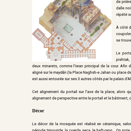
de prièr
dalle no
répété s
À côté d
coupoles
se trouv
Le port
pishtak,
deux minarets, comme l'iwan principal de la cour. Afin 
aligné sur le
maydān
(la Place Naghsh-e Jahan ou place de
est aussi entourée sur ses 3 autres côtés par le palais d'A
Cet alignement du portail sur l'axe de la place, alors 
alignement de perspective entre le portail et le bâtiment, c
Décor
Le décor de la mosquée est réalisé en céramique, selon
période timouride, la cuerda seca, le haft-rang... On note