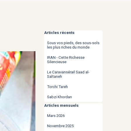
Sauter le bloc Articles récents
Articles récents
Sous vos pieds, des sous-sols
les plus riches du monde
IRAN - Cette Richesse
Silencieuse
Le Caravansérail Saad al-
Saltaneh
Torchi Tareh
Sabzi Khordan
Sauter le bloc Articles mensuels
Articles mensuels
Mars 2026
Novembre 2025