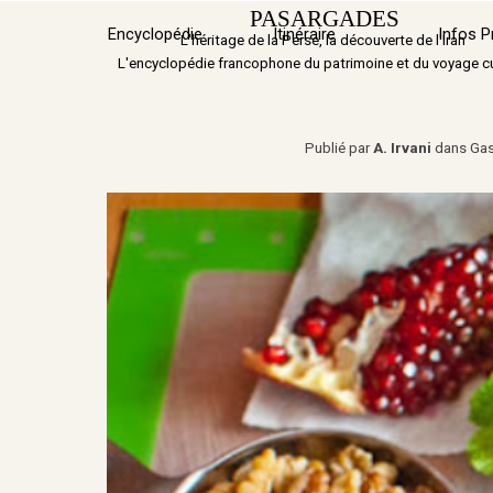
Aller au contenu
PASARGADES
Encyclopédie
Itinéraire
▼
Infos P
L'héritage de la Perse, la découverte de l'Iran
L'encyclopédie francophone du patrimoine et du voyage cu
Publié par
A. Irvani
dans
Gas