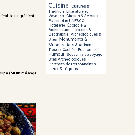
Cuisine
Cultures &
Tradition
Littérature et
éral, les ingrédients
Voyages
Circuits & Séjours
Patrimoine UNESCO
Hotellerie
Écologie &
Hoistoire &
Architecture
Géographie
Archéologiques &
Monuments &
Sites
Musées
Arts & Artisanat
Trésors Cachés
Economie
Humour
Souvenirs de voyage
Sites Archéologiques
Portraits de Personnalités
Lieux & régions
 soupe (ou un mélange