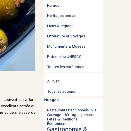
Humour
Héritages persans
Lieux & régions
Littérature et Voyages
Monuments & Musées
Patrimoine UNESCO
Toutes les catégories
Sauter le bloc
A. Irvani
Tous les auteurs
st souvent servi lors
Sauter le bloc Nuages
Nuages
e excellente entrée ou
Restaurants traditionnels
Vie
the et de mélasse de
Héritages persans
Sauvage
Fêtes & Traditions
Écotourisme
Gastronomie &