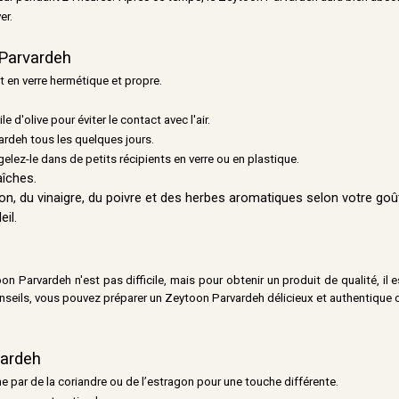
er.
 Parvardeh
t en verre hermétique et propre.
e d'olive pour éviter le contact avec l'air.
ardeh tous les quelques jours.
elez-le dans de petits récipients en verre ou en plastique.
aîches.
ron, du vinaigre, du poivre et des herbes aromatiques selon votre goû
eil.
Parvardeh n'est pas difficile, mais pour obtenir un produit de qualité, il est
conseils, vous pouvez préparer un Zeytoon Parvardeh délicieux et authentique 
vardeh
e par de la coriandre ou de l’estragon pour une touche différente.