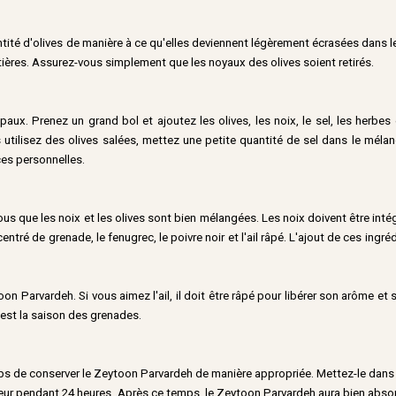
tité d'olives de manière à ce qu'elles deviennent légèrement écrasées dans 
ntières. Assurez-vous simplement que les noyaux des olives soient retirés.
aux. Prenez un grand bol et ajoutez les olives, les noix, le sel, les herbes 
 utilisez des olives salées, mettez une petite quantité de sel dans le méla
ces personnelles.
s que les noix et les olives sont bien mélangées. Les noix doivent être intég
ré de grenade, le fenugrec, le poivre noir et l'ail râpé. L'ajout de ces ingré
on Parvardeh. Si vous aimez l'ail, il doit être râpé pour libérer son arôme et
est la saison des grenades.
mps de conserver le Zeytoon Parvardeh de manière appropriée. Mettez-le dans 
rateur pendant 24 heures. Après ce temps, le Zeytoon Parvardeh aura bien abso