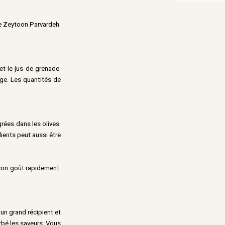
le Zeytoon Parvardeh.
et le jus de grenade.
nge. Les quantités de
rées dans les olives.
dients peut aussi être
 son goût rapidement.
un grand récipient et
rbé les saveurs. Vous