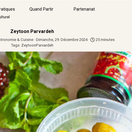
Sauter le menu
ratiques
Quand Partir
Partenariat
▼
lturel
Zeytoon Parvardeh
tronomie & Cuisine
· Dimanche, 29. Décembre 2024 ·
25 minutes
Tags:
ZeytoonParvardeh