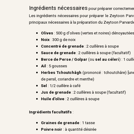
Ingrédients nécessaires
pour préparer correcteme
Les ingrédients nécessaires pour préparer le Zeytoon Parva
principaux nécessaires à la préparation du Zeytoon Parvarde
Olives
: 500 g d'olives (vertes et noires) dénoyautée
Noix
: 300 g de noix
Concentré de grenade
: 2 cuillères à soupe
Sauce de grenade
: 2 cuillères à soupe (facultatif)
Berce de Perse / Golpar
(ou
sel au céleri
) : 1 cuil
Ail
: 5 gousses
Herbes Tchoutchâgh
(prononcé : tchoutchâre) [un
de persil, coriandre et menthe)
Sel
: 1/2 cuillère à café
Jus de grenade
: 2 cuillères à soupe (facultatif)
Huile d'olive
: 2 cuillères à soupe
Ingrédients facultatifs
:
Graines de grenade
: 1 tasse
Poivre noir
: à quantité désirée