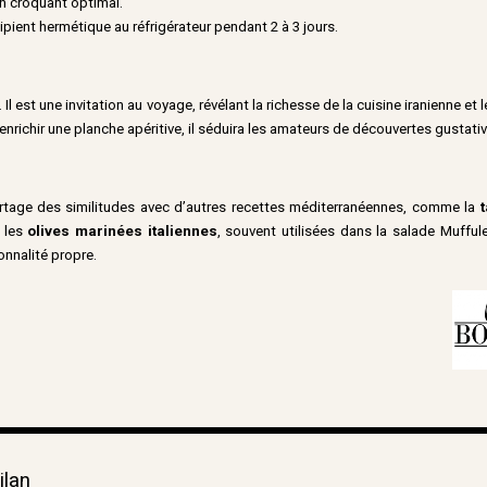
un croquant optimal.
ipient hermétique au réfrigérateur pendant 2 à 3 jours.
 est une invitation au voyage, révélant la richesse de la cuisine iranienne et 
nrichir une planche apéritive, il séduira les amateurs de découvertes gustativ
rtage des similitudes avec d’autres recettes méditerranéennes, comme la
 les
olives marinées italiennes
, souvent utilisées dans la salade Mufful
onnalité propre.
ilan