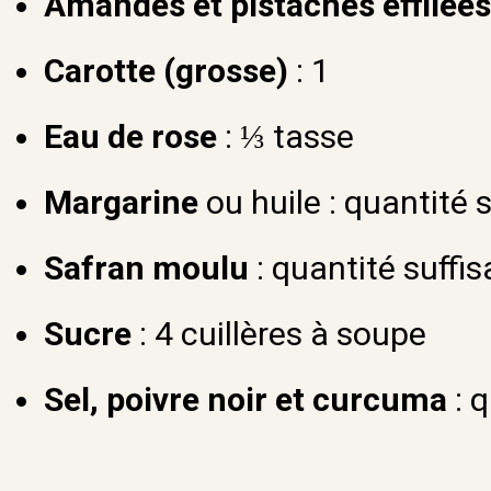
Amandes et pistaches effilées
Carotte (grosse)
: 1
Eau de rose
: ⅓ tasse
Margarine
ou huile : quantité 
Safran moulu
: quantité suffis
Sucre
: 4 cuillères à soupe
Sel, poivre noir et curcuma
: q