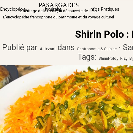
Aller au contenu
PASARGADES
Sauter 
Encyclopédie
Itinéraire
▼
Infos Pratiques
L'héritage de la Perse, la découverte de l'Iran
L'encyclopédie francophone du patrimoine et du voyage culturel
Shirin Polo :
Publié par
dans
· Sa
A. Irvani
Gastronomie & Cuisine
Tags:
,
,
ShirinPolo
Riz
Bi