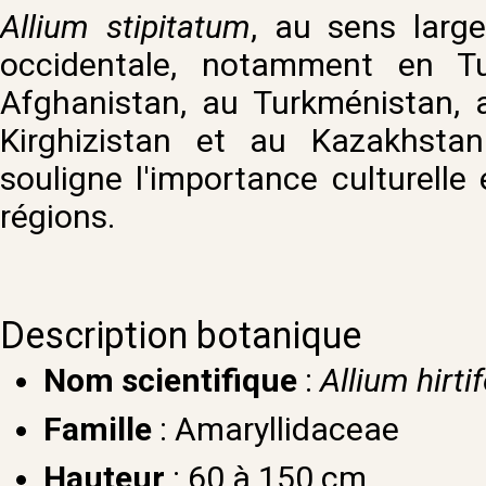
Allium stipitatum
, au sens large
occidentale, notamment en Tu
Afghanistan, au Turkménistan, a
Kirghizistan et au Kazakhstan
souligne l'importance culturell
régions.
Description botanique
Nom scientifique
:
Allium hirti
Famille
: Amaryllidaceae
Hauteur
: 60 à 150 cm