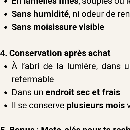
En
lamelles fines
, souples ou
Sans humidité
, ni odeur de re
Sans moisissure visible
4. Conservation après achat
À l’abri de la lumière, dans 
refermable
Dans un
endroit sec et frais
Il se conserve
plusieurs mois
v
5.
Bonus : Mots-clés pour ta rec