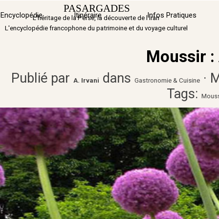
Aller au contenu
PASARGADES
Sauter 
Encyclopédie
Itinéraire
▼
Infos Pratiques
L'héritage de la Perse, la découverte de l'Iran
L'encyclopédie francophone du patrimoine et du voyage culturel
Moussir :
Publié par
dans
· M
A. Irvani
Gastronomie & Cuisine
Tags:
Mouss