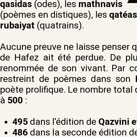
qasidas
(odes), les
mathnavis
(poèmes en distiques), les
qatéas
rubaiyat
(quatrains).
Aucune preuve ne laisse penser qu
de Hafez ait été perdue. De plu
renommée de son vivant. Par co
restreint de poèmes dans son
poète prolifique. Le nombre total 
à
500
:
495
dans l’édition de
Qazvini e
486
dans la seconde édition d