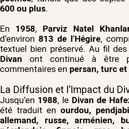
600 ou plus
.
En
1958
,
Parviz Natel Khanlar
d’environ
813 de l’Hégire
, comp
textuel bien préservé. Au fil de
Divan
ont continué à être p
commentaires en
persan, turc e
La Diffusion et l’Impact du Di
Jusqu’en
1988
, le
Divan de Hafe
été traduit en
ourdou, pendjabi,
allemand, russe, arménien, bu