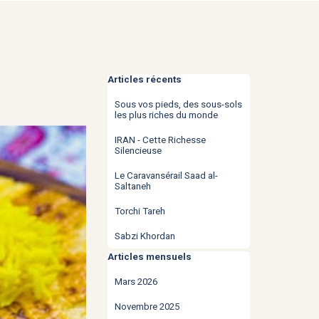
Sauter le bloc Articles récents
Articles récents
Sous vos pieds, des sous-sols
les plus riches du monde
IRAN - Cette Richesse
Silencieuse
Le Caravansérail Saad al-
Saltaneh
Torchi Tareh
Sabzi Khordan
Sauter le bloc Articles mensuels
Articles mensuels
Mars 2026
Novembre 2025