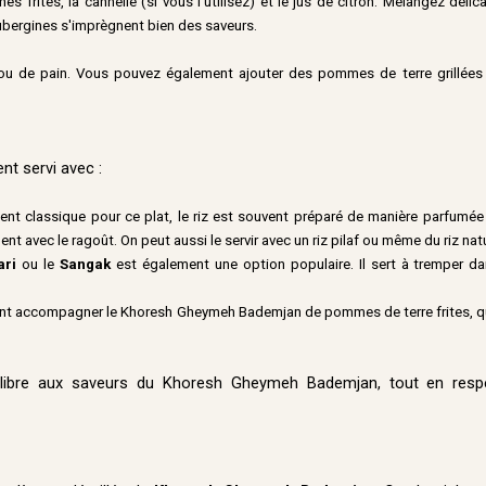
es frites, la cannelle (si vous l’utilisez) et le jus de citron. Mélangez déli
ubergines s'imprègnent bien des saveurs.
u de pain. Vous pouvez également ajouter des pommes de terre grillées
nt servi avec :
nt classique pour ce plat, le riz est souvent préparé de manière parfumée
t avec le ragoût. On peut aussi le servir avec un riz pilaf ou même du riz nat
ari
ou le
Sangak
est également une option populaire. Il sert à tremper da
nt accompagner le Khoresh Gheymeh Bademjan de pommes de terre frites, qu
libre aux saveurs du Khoresh Gheymeh Bademjan, tout en respec