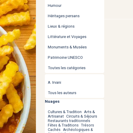
Humour
Héritages persans
Lieux & régions
Littérature et Voyages
Monuments & Musées
Patrimoine UNESCO
Toutes les catégories
Sauter le bloc
A. Irvani
Tous les auteurs
Sauter le bloc Nuages
Nuages
Cultures & Tradition
Arts &
Artisanat
Circuits & Séjours
Restaurants traditionnels
Fêtes & Traditions
Trésors
Cachés
Archéologiques &