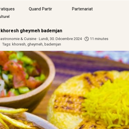
Sauter le menu
ratiques
Quand Partir
Partenariat
▼
lturel
khoresh gheymeh bademjan
astronomie & Cuisine
· Lundi, 30. Décembre 2024 ·
11 minutes
Tags:
khoresh
,
gheymeh
,
bademjan