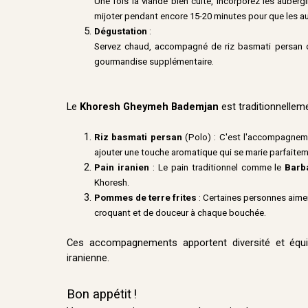
Une fois la viande bien cuite, incorporez les aubergin
mijoter pendant encore 15-20 minutes pour que les a
Dégustation
:
Servez chaud, accompagné de riz basmati persan o
gourmandise supplémentaire.
Le
Khoresh Gheymeh Bademjan
est traditionnelleme
Riz basmati persan
(Polo) : C'est l'accompagneme
ajouter une touche aromatique qui se marie parfaitemen
Pain iranien
: Le pain traditionnel comme le
Barb
Khoresh.
Pommes de terre frites
: Certaines personnes aime
croquant et de douceur à chaque bouchée.
Ces accompagnements apportent diversité et équi
iranienne.
Bon appétit
!