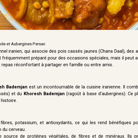
nde et Aubergines Persan
onnel iranien, qui associe des pois cassés jaunes (Chana Daal), des a
t fréquemment préparé pour des occasions spéciales, mais il peut au
n repas réconfortant à partager en famille ou entre amis.
eh Bademjan
est un incontournable de la cuisine iranienne. Il com
ssés) et du
Khoresh Bademjan
(ragoût à base d'aubergines). Ce pl
histoire.
ibres, potassium, et antioxydants, ce qui les rend bénéfiques pou
on du cerveau.
 source de protéines végétales, de fibres et de minéraux. Ils on