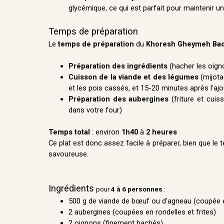
glycémique, ce qui est parfait pour maintenir u
Temps de préparation
Le
temps de préparation
du
Khoresh Gheymeh Ba
Préparation des ingrédients
(hacher les oigno
Cuisson de la viande et des légumes
(mijotag
et les pois cassés, et 15-20 minutes après l'aj
Préparation des aubergines
(friture et cuis
dans votre four)
Temps total
: environ
1h40
à
2 heures
Ce plat est donc assez facile à préparer, bien que l
savoureuse.
Ingrédients
pour
4 à 6 personnes
:
500 g de viande de bœuf ou d'agneau (coupée
2 aubergines (coupées en rondelles et frites)
2 oignons (finement hachés)