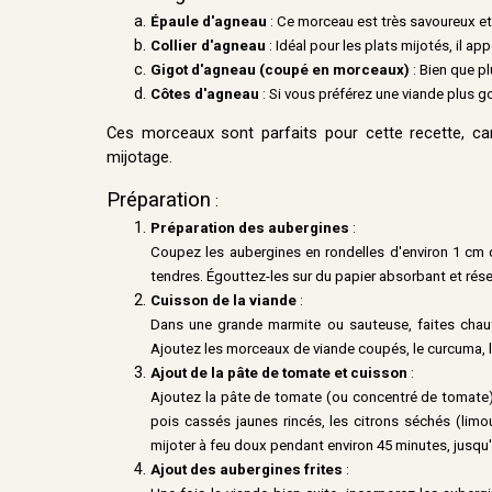
Épaule d'agneau
: Ce morceau est très savoureux et
Collier d'agneau
: Idéal pour les plats mijotés, il 
Gigot d'agneau (coupé en morceaux)
: Bien que pl
Côtes d'agneau
: Si vous préférez une viande plus
Ces morceaux sont parfaits pour cette recette, car
mijotage.
Préparation
:
Préparation des aubergines
:
Coupez les aubergines en rondelles d'environ 1 cm d'
tendres. Égouttez-les sur du papier absorbant et rése
Cuisson de la viande
:
Dans une grande marmite ou sauteuse, faites chauffe
Ajoutez les morceaux de viande coupés, le curcuma, le 
Ajout de la pâte de tomate et cuisson
:
Ajoutez la pâte de tomate (ou concentré de tomate) 
pois cassés jaunes rincés, les citrons séchés (limo
mijoter à feu doux pendant environ 45 minutes, jusqu'à
Ajout des aubergines frites
: