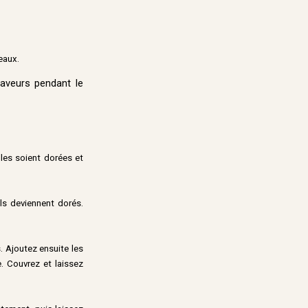
eaux.
saveurs pendant le
lles soient dorées et
ils deviennent dorés.
. Ajoutez ensuite les
e. Couvrez et laissez