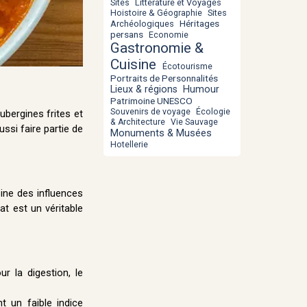
Littérature et Voyages
Sites
Hoistoire & Géographie
Sites
Héritages
Archéologiques
persans
Economie
Gastronomie &
Cuisine
Écotourisme
Portraits de Personnalités
Lieux & régions
Humour
Patrimoine UNESCO
Souvenirs de voyage
Écologie
ubergines frites et
& Architecture
Vie Sauvage
ssi faire partie de
Monuments & Musées
Hotellerie
bine des influences
at est un véritable
r la digestion, le
t un faible indice