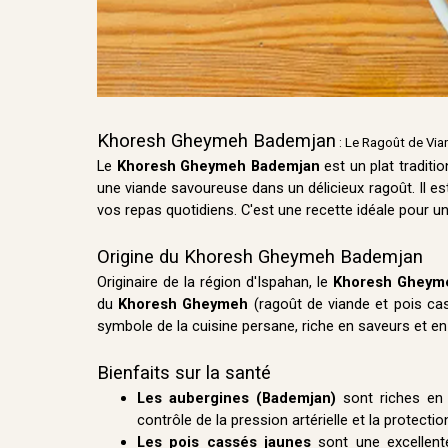
Khoresh Gheymeh Bademjan
: Le Ragoût de Via
Le
Khoresh Gheymeh Bademjan
est un plat traditi
une viande savoureuse dans un délicieux ragoût. Il es
vos repas quotidiens. C'est une recette idéale pour u
Origine du Khoresh Gheymeh Bademjan
Originaire de la région d'Ispahan, le
Khoresh Gheym
du
Khoresh Gheymeh
(ragoût de viande et pois ca
symbole de la cuisine persane, riche en saveurs et en 
Bienfaits sur la santé
Les aubergines (Bademjan)
sont riches en f
contrôle de la pression artérielle et la protecti
Les pois cassés jaunes
sont une excellente