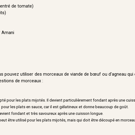
centré de tomate)
ts)
** Amani
us pouvez utiliser des morceaux de viande de bœuf ou d'agneau qui 
gestions de morceaux :
té pour les plats mijotés. Il devient particulièrement fondant après une cuiss
 pour les plats en sauce, car il est gélatineux et donne beaucoup de goût.
devient fondant et très savoureux après une cuisson longue.
eut être utilisé pour les plats mijotés, mais qui doit être découpé en morceau