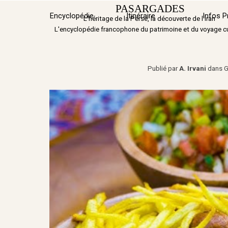
Aller au contenu
PASARGADES
Encyclopédie
Itinéraire
▼
Infos P
L'héritage de la Perse, la découverte de l'Iran
L'encyclopédie francophone du patrimoine et du voyage cu
Publié par
A. Irvani
dans
G