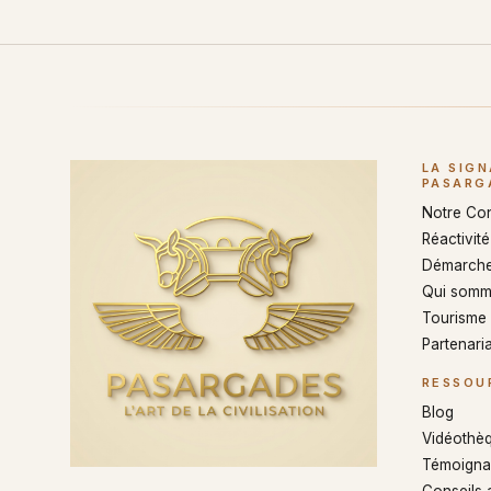
LA SIG
PASARG
Notre Co
Réactivité 
Démarche
Qui somm
Tourisme
Partenaria
RESSOU
Blog
Vidéothè
Témoigna
Conseils 