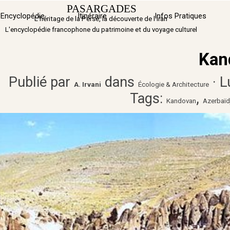
Aller au contenu
PASARGADES
Sauter 
Encyclopédie
Itinéraire
▼
Infos Pratiques
L'héritage de la Perse, la découverte de l'Iran
L'encyclopédie francophone du patrimoine et du voyage culturel
Kan
Publié par
dans
· L
A. Irvani
Écologie & Architecture
Tags:
,
Kandovan
Azerbaïd