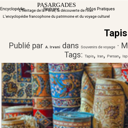
Aller au contenu
PASARGADES
Sauter 
Encyclopédie
Itinéraire
▼
Infos Pratiques
L'héritage de la Perse, la découverte de l'Iran
L'encyclopédie francophone du patrimoine et du voyage culturel
Tapis
Publié par
dans
· M
A. Irvani
Souvenirs de voyage
Tags:
,
,
,
Tapis
Iran
Persan
Is