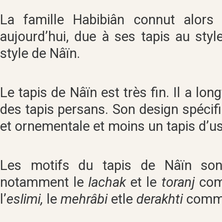
La famille Habibiân connut alors
aujourd’hui, due à ses tapis au styl
style de Nâïn.
Le tapis de Nâïn est très fin. Il a l
des tapis persans. Son design spécifi
et ornementale et moins un tapis d’u
Les motifs du tapis de Nâïn sont 
notamment le
lachak
et le
toranj
com
l’
eslimi,
le
mehrâbi
etle
derakhti
comme