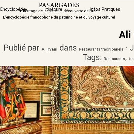
Aller au contenu
PASARGADES
Sauter 
Encyclopédie
Itinéraire
▼
Infos Pratiques
L'héritage de la Perse, la découverte de l'Iran
L'encyclopédie francophone du patrimoine et du voyage culturel
Ali
Publié par
dans
· 
A. Irvani
Restaurants traditionnels
Tags:
,
Restaurants
tr