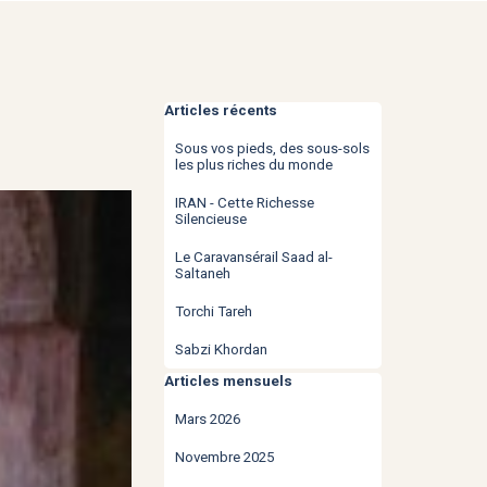
Sauter le bloc Articles récents
Articles récents
Sous vos pieds, des sous-sols
les plus riches du monde
IRAN - Cette Richesse
Silencieuse
Le Caravansérail Saad al-
Saltaneh
Torchi Tareh
Sabzi Khordan
Sauter le bloc Articles mensuels
Articles mensuels
Mars 2026
Novembre 2025