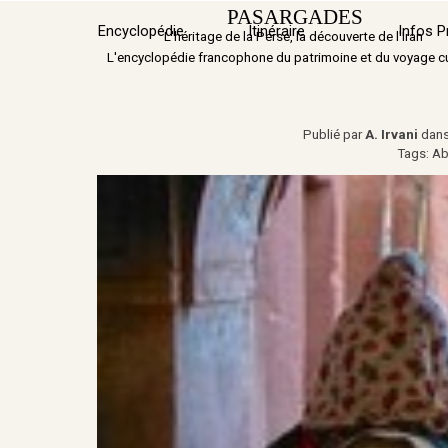
Aller au contenu
PASARGADES
Encyclopédie
Itinéraire
▼
Infos P
L'héritage de la Perse, la découverte de l'Iran
L'encyclopédie francophone du patrimoine et du voyage cu
Publié par
A. Irvani
dan
Tags:
Ab