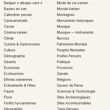
Badguir « attrape-vent »
Mode de vie iranien
Bazars en iran
Monde Iranien
Calendrier persan
Montagnes
Caravansérails
Monuments historiques
Caviar
Musique
Cinéma iranien
Musique — Instruments
Climat
Norooz
Cuisine & Gastronomie
Patrimoine Mondial
Culture
Peuples Nomades
Démographie
Poètes Persans
Déserts
Politique
Économie
Provinces
Écotourisme
Qanats
Ethnies iraniennes
Religions
Évènements & Fêtes
Saveur de Perse
Faune
Sciences & Technologie
Flore
Sites Archéologiques
Forêts hyrcaniennes
Sites incontournables
Géographie
Tapis Persans