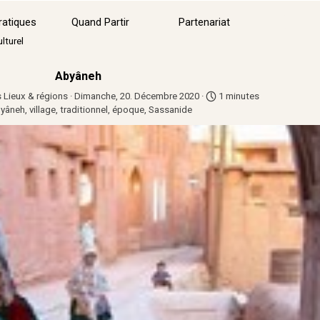
Sauter le menu
ratiques
Quand Partir
Partenariat
▼
lturel
Abyâneh
s
Lieux & régions
· Dimanche, 20. Décembre 2020 ·
1 minutes
yâneh
,
village
,
traditionnel
,
époque
,
Sassanide