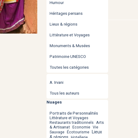
Humour
Héritages persans
Lieux & régions
Littérature et Voyages
Monuments & Musées
Patrimoine UNESCO
Toutes les catégories
Sauter le bloc
A. Irvani
Tous les auteurs
Sauter le bloc Nuages
Nuages
Portraits de Personnalités
Littérature et Voyages
Arts
Restaurants traditionnels
& Artisanat
Economie
Vie
Lieux
Écotourisme
Sauvage
& régions
Hotellerie